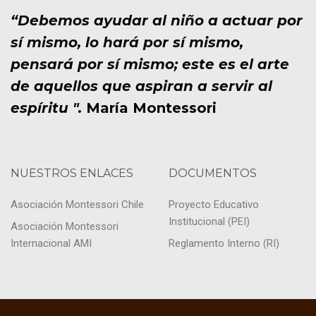
u
s
“Debemos ayudar al niño a actuar por
e
d
sí mismo, lo hará por sí mismo,
d
e
pensará por sí mismo; este es el arte
de aquellos que aspiran a servir al
a
E
espíritu ".
María Montessori
v
y
e
v
n
i
NUESTROS ENLACES
DOCUMENTOS
t
s
Asociación Montessori Chile
Proyecto Educativo
o
t
Institucional (PEI)
Asociación Montessori
Internacional AMI
Reglamento Interno (RI)
a
s
d