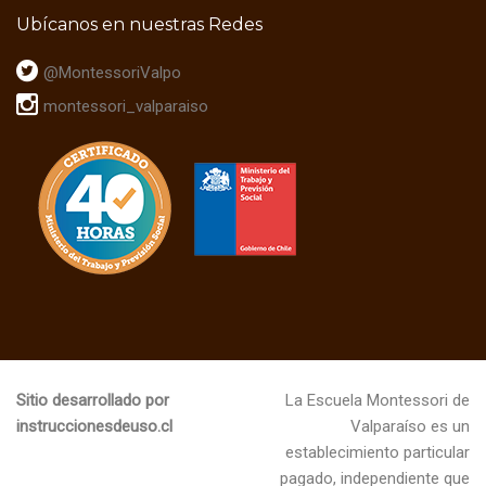
e
Ubícanos en nuestras Redes
E
@MontessoriValpo
v
montessori_valparaiso
e
n
t
o
s
Sitio desarrollado por
La Escuela Montessori de
instruccionesdeuso.cl
Valparaíso es un
establecimiento particular
pagado, independiente que