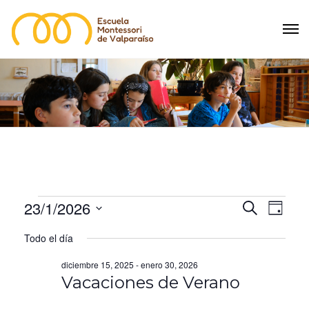
Eventos
23/1/2026
N
N
B
D
U
Í
S
a
a
S
Todo el día
en
A
e
C
v
v
A
l
diciembre 15, 2025
-
enero 30, 2026
R
enero
e
Vacaciones de Verano
e
e
c
g