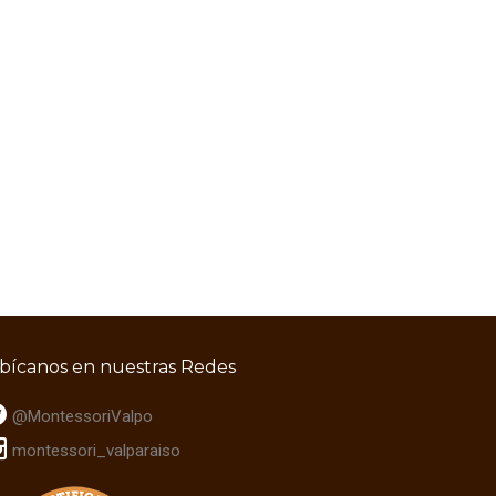
bícanos en nuestras Redes
@MontessoriValpo
montessori_valparaiso