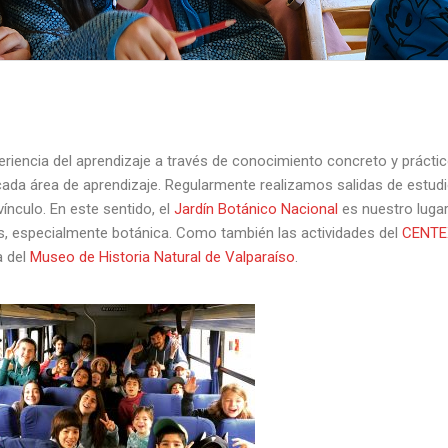
eriencia del aprendizaje a través de conocimiento concreto y práctic
 cada área de aprendizaje. Regularmente realizamos salidas de estud
ínculo. En este sentido, el
Jardín Botánico Nacional
es nuestro luga
ias, especialmente botánica. Como también las actividades del
CENTE
a del
Museo de Historia Natural de Valparaíso
.