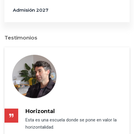
Admisión 2027
Testimonios
Horizontal
Pasión
Esta es una escuela donde se pone en valor la
Veo la pasión de mis hijas que adquieren por el
horizontalidad.
conocimiento.