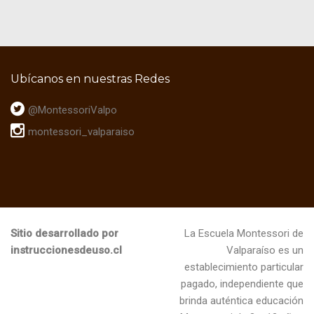
Ubícanos en nuestras Redes
@MontessoriValpo
montessori_valparaiso
Sitio desarrollado por
La Escuela Montessori de
instruccionesdeuso.cl
Valparaíso es un
establecimiento particular
pagado, independiente que
brinda auténtica educación