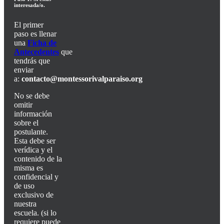
interesada/o.
El primer
paso
es llenar
una
Ficha de
Antecedentes
que
tendrás que
enviar
a:
contacto@montessorivalparaiso.org
No se debe
omitir
información
sobre el
postulante.
Esta debe ser
verídica y el
contenido de la
misma es
confidencial y
de uso
exclusivo de
nuestra
escuela. (si lo
requiere puede