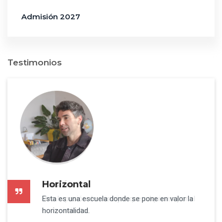
Admisión 2027
Testimonios
Horizontal
Pasión
Esta es una escuela donde se pone en valor la
Veo la pasión de mis hijas que adquieren por el
horizontalidad.
conocimiento.