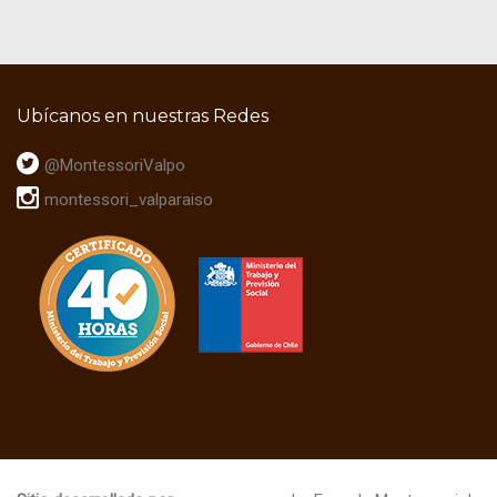
Ubícanos en nuestras Redes
@MontessoriValpo
montessori_valparaiso