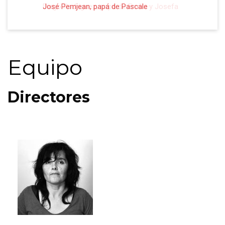
José Pemjean, papá de Pascale
Diego Rodriguez, papá de Emilia y Josefa
Equipo
Directores