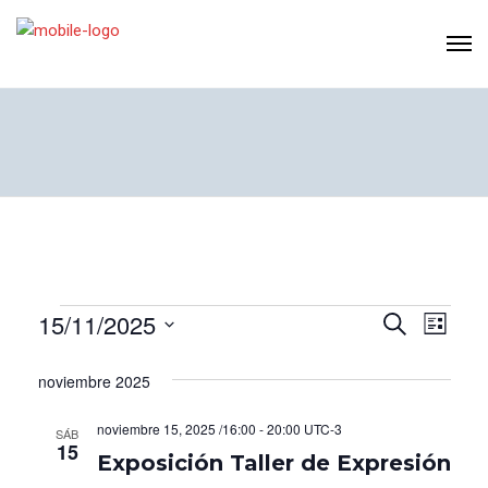
Eventos
15/11/2025
N
N
B
L
U
I
S
a
a
S
S
e
noviembre 2025
C
T
v
v
A
l
A
R
noviembre 15, 2025 /16:00
-
20:00
UTC-3
e
SÁB
e
e
15
c
Exposición Taller de Expresión
g
c