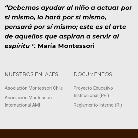
u
s
“Debemos ayudar al niño a actuar por
e
d
sí mismo, lo hará por sí mismo,
d
e
pensará por sí mismo; este es el arte
de aquellos que aspiran a servir al
a
E
espíritu ".
María Montessori
v
y
e
v
n
i
NUESTROS ENLACES
DOCUMENTOS
t
s
Asociación Montessori Chile
Proyecto Educativo
o
t
Institucional (PEI)
Asociación Montessori
Internacional AMI
Reglamento Interno (RI)
a
s
d